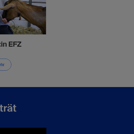
:in EFZ
ehr
trät