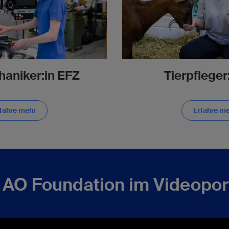
aniker:in EFZ
Tierpfleger
fahre mehr
Erfahre m
 AO Foundation im Videopor