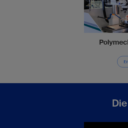
Polymech
Er
Die