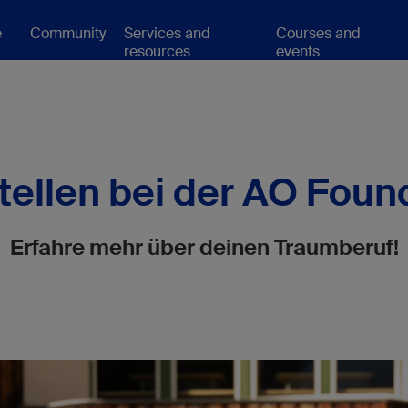
e
Community
Services and
Courses and
resources
events
tellen bei der AO Foun
Erfahre mehr über deinen Traumberuf!