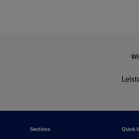
Wi
Sections
Quick l