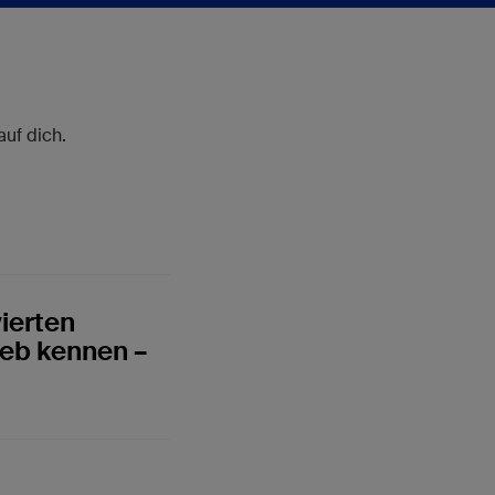
uf dich.
vierten
ieb kennen –