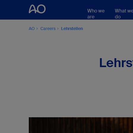
Who we
What w
are
do
AO
Careers
Lehrstellen
Lehrs